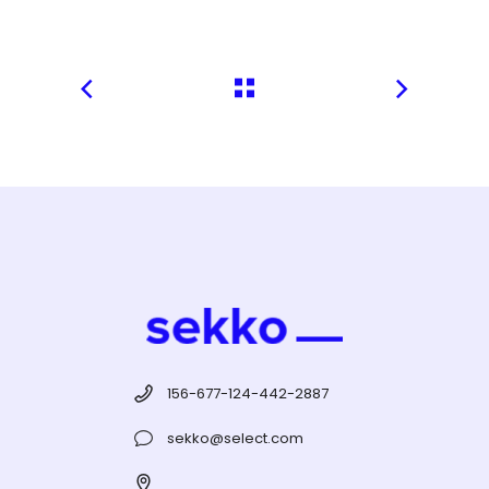
156-677-124-442-2887
sekko@select.com