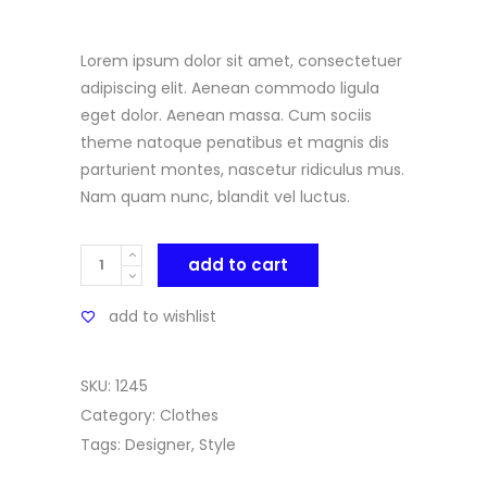
out
of 5
based
on
Lorem ipsum dolor sit amet, consectetuer
customer
rating
adipiscing elit. Aenean commodo ligula
eget dolor. Aenean massa. Cum sociis
theme natoque penatibus et magnis dis
parturient montes, nascetur ridiculus mus.
Nam quam nunc, blandit vel luctus.
Quantity
add to cart
add to wishlist
SKU:
1245
Category:
Clothes
Tags:
Designer
,
Style