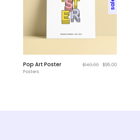
sale
add to cart
Pop Art Poster
$
140.00
$
95.00
Posters