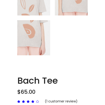
Bach Tee
$
65.00
(
1
customer review)
Rated
1
4.00