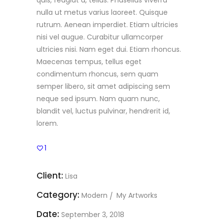
quis, feugiat a, tellus. Phasellus viverra
nulla ut metus varius laoreet. Quisque
rutrum. Aenean imperdiet. Etiam ultricies
nisi vel augue. Curabitur ullamcorper
ultricies nisi. Nam eget dui. Etiam rhoncus.
Maecenas tempus, tellus eget
condimentum rhoncus, sem quam
semper libero, sit amet adipiscing sem
neque sed ipsum. Nam quam nunc,
blandit vel, luctus pulvinar, hendrerit id,
lorem.
1
Client:
Lisa
Category:
Modern
My Artworks
Date:
September 3, 2018